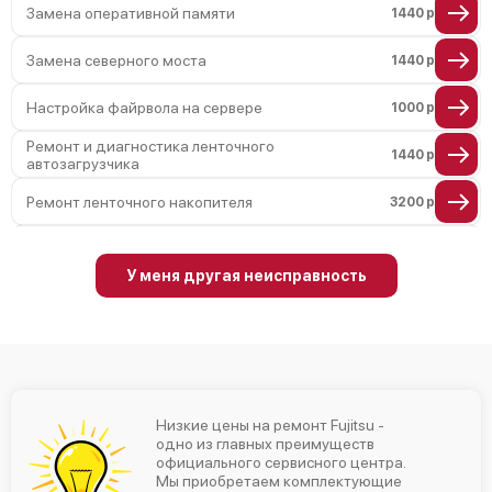
Замена оперативной памяти
1440 р
Замена северного моста
1440 р
Настройка файрвола на сервере
1000 р
Ремонт и диагностика ленточного
1440 р
автозагрузчика
Ремонт ленточного накопителя
3200 р
Ремонт ленточной библиотеки
4000 р
У меня другая неисправность
Ремонт СХД
4500 р
Ремонт блока питания
1200 р
Настройка оборудования
900 р
Низкие цены на ремонт Fujitsu -
Ремонт материнской платы
2800 р
одно из главных преимуществ
официального сервисного центра.
Мы приобретаем комплектующие
Замена блока питания
960 р