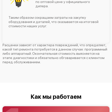
по оптовой цене у официального
дилера.
Замена материнской платы
2560 р
Таким образом сокращаем затраты на закупку
Установка/Настройка RAID-массива, SCSI
1440 р
оборудования и деталей, что сказывается на итоговой
контроллера
стоимости наших услуг.
Восстановление загрузчика BIOS
1920 р
Расценки зависят от характера повреждений, что определяет,
какой тип ремонта потребуется в данном случае: программный
либо аппаратный. Окончательная стоимость выясняется на
этапе диагностики и обязательно обговаривается с клиентом
перед обслуживанием.
Как мы работаем