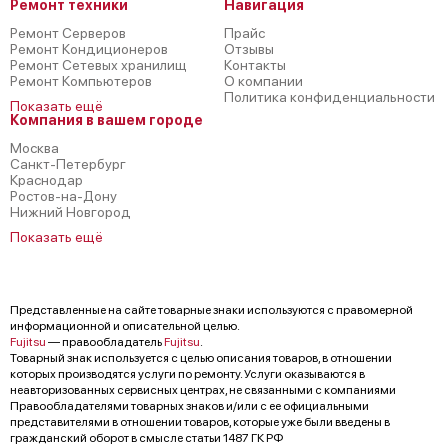
Ремонт техники
Навигация
Ремонт Серверов
Прайс
Ремонт Кондиционеров
Отзывы
Ремонт Сетевых хранилищ
Контакты
Ремонт Компьютеров
О компании
Политика конфиденциальности
Показать ещё
Компания в вашем городе
Москва
Санкт-Петербург
Краснодар
Ростов-на-Дону
Нижний Новгород
Показать ещё
Представленные на сайте товарные знаки используются с правомерной
информационной и описательной целью.
Fujitsu
— правообладатель
Fujitsu
.
Товарный знак используется с целью описания товаров, в отношении
которых производятся услуги по ремонту. Услуги оказываются в
неавторизованных сервисных центрах, не связанными с компаниями
Правообладателями товарных знаков и/или с ее официальными
представителями в отношении товаров, которые уже были введены в
гражданский оборот в смысле статьи 1487 ГК РФ